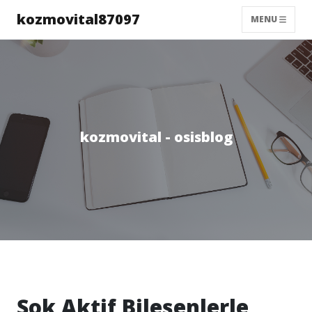
kozmovital87097
MENU
kozmovital - osisblog
Şok Aktif Bileşenlerle