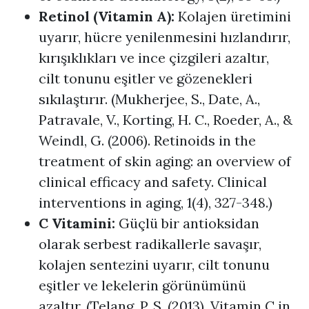
Retinol (Vitamin A):
Kolajen üretimini
uyarır, hücre yenilenmesini hızlandırır,
kırışıklıkları ve ince çizgileri azaltır,
cilt tonunu eşitler ve gözenekleri
sıkılaştırır. (Mukherjee, S., Date, A.,
Patravale, V., Korting, H. C., Roeder, A., &
Weindl, G. (2006). Retinoids in the
treatment of skin aging: an overview of
clinical efficacy and safety. Clinical
interventions in aging, 1(4), 327-348.)
C Vitamini:
Güçlü bir antioksidan
olarak serbest radikallerle savaşır,
kolajen sentezini uyarır, cilt tonunu
eşitler ve lekelerin görünümünü
azaltır. (Telang, P. S. (2013). Vitamin C in