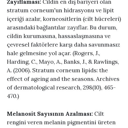
Zayıflaması:
Cildin en dış bariyeri olan
stratum corneum'un hidrasyonu ve lipit
içeriği azalır, korneositlerin (cilt hücreleri)
arasındaki bağlantılar zayıflar. Bu durum,
cildin kurumasına, hassaslaşmasına ve
çevresel faktörlere karşı daha savunmasız
hale gelmesine yol açar. (Rogers, J.,
Harding, C., Mayo, A., Banks, J., & Rawlings,
A. (2006). Stratum corneum lipids: the
effect of ageing and the seasons. Archives
of dermatological research, 298(10), 465-
470.)
Melanosit Sayısının Azalması:
Cilt
rengini veren melanin pigmentini üreten