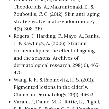
Theodoridis, A., Makrantonaki, E., &
Zouboulis, C. C. (2012). Skin anti-aging
strategies. Dermato-endocrinology,
4(3), 308-319.
Rogers, J., Harding, C., Mayo, A., Banks,
J., & Rawlings, A. (2006). Stratum
corneum lipids: the effect of ageing
and the seasons. Archives of
dermatological research, 298(10), 465-
470.
Wang, R. F., & Rabinovitz, H. S. (2011).
Pigmented lesions in the elderly.
Clinics in Dermatology, 29(1), 46-53.
Varani, J., Dame, M. K., Rittie, L., Fligiel,
S. E., Kang, S., Fisher, G. J., & Voorhees,